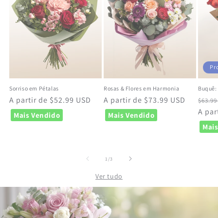
Pr
Sorriso em Pétalas
Rosas & Flores em Harmonia
Buquê:
Preço
A partir de $52.99 USD
Preço
A partir de $73.99 USD
Preç
$63.9
normal
normal
norm
A par
Mais Vendido
Mais Vendido
Mais
de
1
/
3
Ver tudo