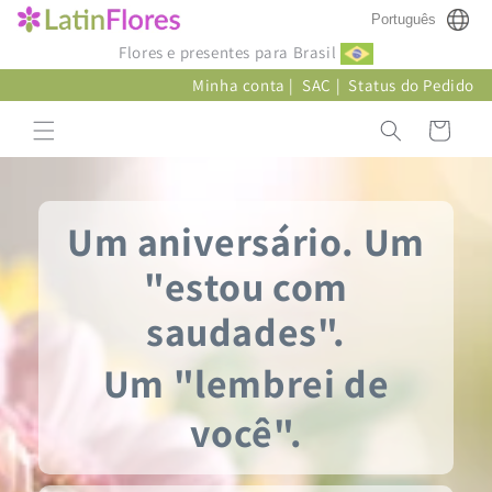
Pular
Português
para o
conteúdo
Flores e presentes para Brasil
Minha conta
|
SAC
|
Status do Pedido
Carrinho
Um aniversário. Um
"estou com
saudades".
Um "lembrei de
você".