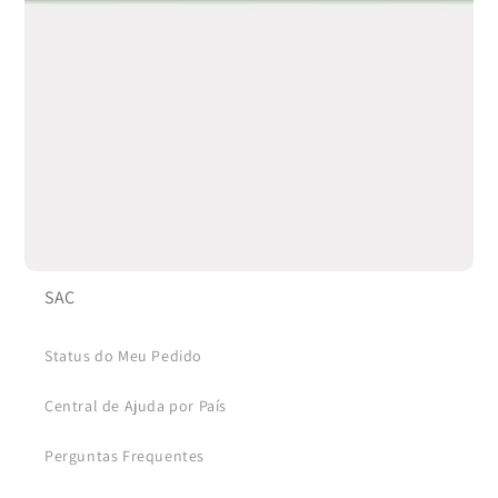
Buquê vs Cesta de Flores
Buquê vs Arranjo em Vaso
Arranjo Floral vs Combo
Arranjo Floral vs Combo
As Flores Mais Presenteadas
SAC
Status do Meu Pedido
Central de Ajuda por País
Perguntas Frequentes