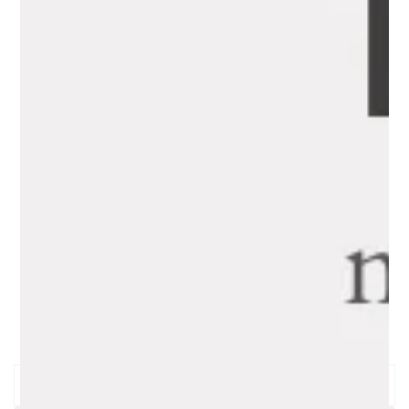
⭐⭐⭐⭐⭐
Increible servicio. Mi pedido lo hice el mismo dia
desde el extranjero y lo entregaron en menos de 5
horas antes de lo que pense podrian ... incluso, se
lo llevaron a mi esposa a su trabajo al ella
notificarle que no estaba en casa ... a eso es lo que
le llamo ir la milla extra. Es la segunda vez que
ordeno y cada vez me impresionan mas. Seguire
buscandolos como primera opcion.