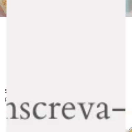
Só porque sim.
Sem data. Sem desculpa.
Surpreenda hoje!
Sem ocasião especial. Só a vontade de estar
presente.