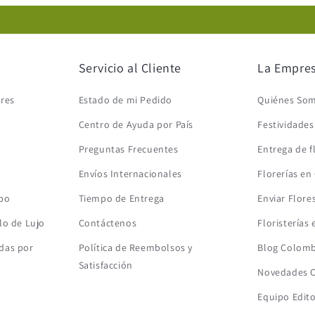
Servicio al Cliente
La Empre
ores
Estado de mi Pedido
Quiénes So
Centro de Ayuda por País
Festividade
Preguntas Frecuentes
Entrega de 
Envíos Internacionales
Florerías e
mbo
Tiempo de Entrega
Enviar Flore
lo de Lujo
Contáctenos
Floristerías
das por
Política de Reembolsos y
Blog Colomb
Satisfacción
Novedades 
Equipo Edit