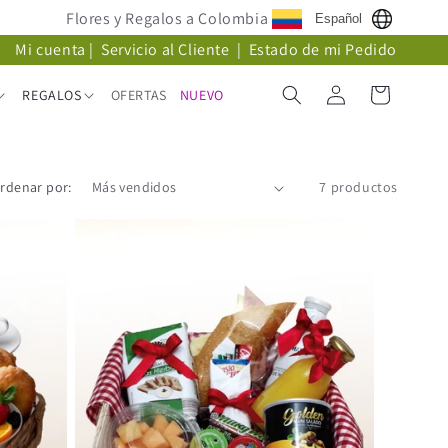
Flores y Regalos a Colombia
Español
Mi cuenta
|
Servicio al Cliente
|
Estado de mi Pedido
Iniciar
Carrito
REGALOS
OFERTAS
NUEVO
sesión
rdenar por:
7 productos