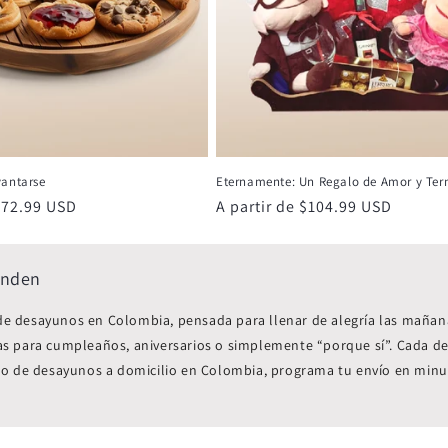
vantarse
Eternamente: Un Regalo de Amor y Ter
 $72.99 USD
Precio
A partir de $104.99 USD
habitual
enden
 de desayunos en Colombia, pensada para llenar de alegría las mañan
cas para cumpleaños, aniversarios o simplemente “porque sí”. Cada de
icio de desayunos a domicilio en Colombia, programa tu envío en minut