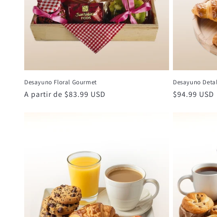
Desayuno Floral Gourmet
Desayuno Detal
Precio
A partir de $83.99 USD
Precio
$94.99 USD
habitual
habitual