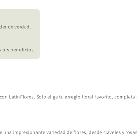
der de verdad.
 tus beneficios.
con LatinFlores. Solo elige tu arreglo floral favorito, complet
e una impresionante variedad de flores, desde claveles y rosa