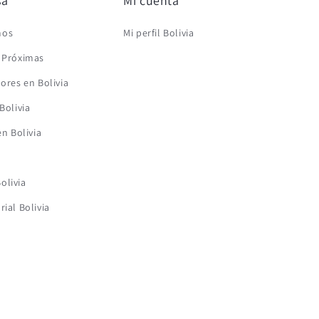
sa
Mi cuenta
mos
Mi perfil Bolivia
s Próximas
lores en Bolivia
Bolivia
en Bolivia
olivia
rial Bolivia