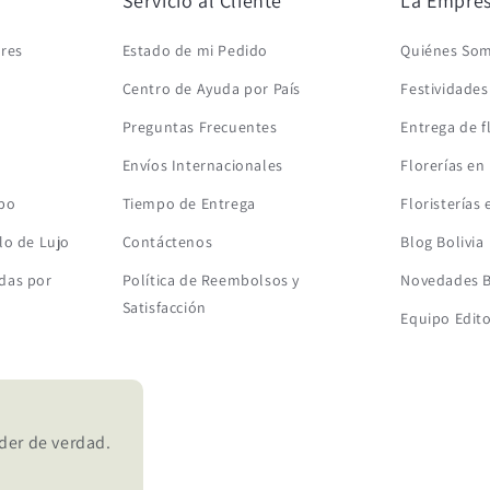
Servicio al Cliente
La Empre
ores
Estado de mi Pedido
Quiénes So
Centro de Ayuda por País
Festividade
Preguntas Frecuentes
Entrega de f
Envíos Internacionales
Florerías en 
mbo
Tiempo de Entrega
Floristerías 
lo de Lujo
Contáctenos
Blog Bolivia
das por
Política de Reembolsos y
Novedades B
Satisfacción
Equipo Edito
der de verdad.