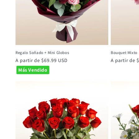
Regalo Soñado + Mini Globos
Bouquet Mixto
Precio
A partir de $69.99 USD
Precio
A partir de
habitual
habitual
Más Vendido