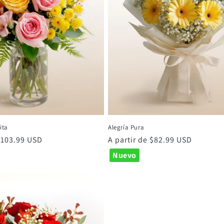
ita
Alegría Pura
 $103.99 USD
Precio
A partir de $82.99 USD
habitual
Nuevo