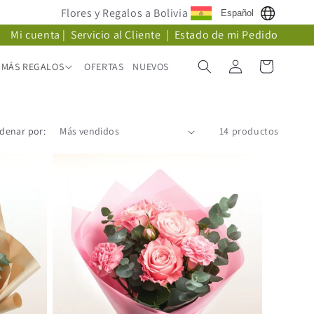
Flores y Regalos a Bolivia
Español
Mi cuenta
|
Servicio al Cliente
|
Estado de mi Pedido
Iniciar
Carrito
MÁS REGALOS
OFERTAS
NUEVOS
sesión
denar por:
14 productos