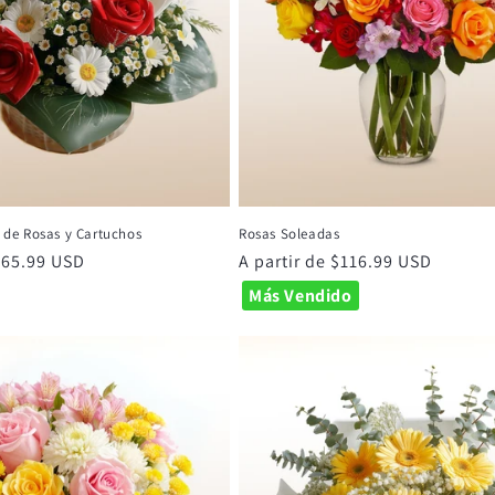
o de Rosas y Cartuchos
Rosas Soleadas
 $65.99 USD
Precio
A partir de $116.99 USD
habitual
Más Vendido