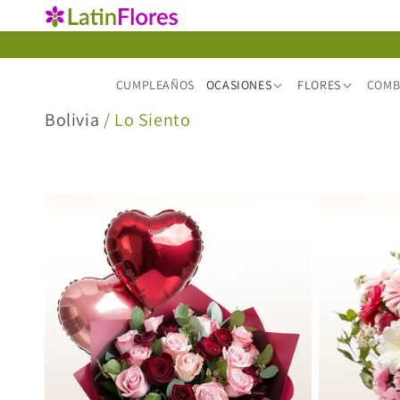
Ir
directamente
al contenido
CUMPLEAÑOS
OCASIONES
FLORES
COMB
C
Bolivia
/ Lo Siento
o
l
e
c
c
i
ó
n
: