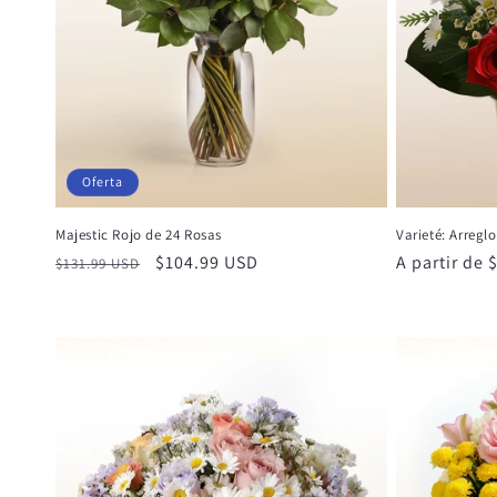
Oferta
Majestic Rojo de 24 Rosas
Varieté: Arregl
Precio
Precio
$104.99 USD
Precio
A partir de
$131.99 USD
habitual
de
habitual
oferta