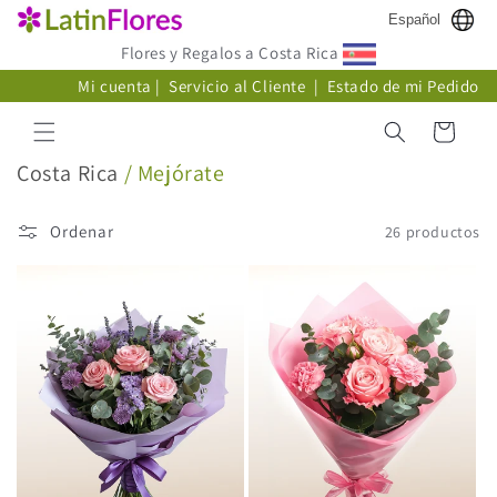
Ir
Español
directamente
al contenido
Flores y Regalos a Costa Rica
Mi cuenta
|
Servicio al Cliente
|
Estado de mi Pedido
Carrito
C
Costa Rica
/ Mejórate
o
l
Ordenar
26 productos
e
c
c
i
ó
n
: