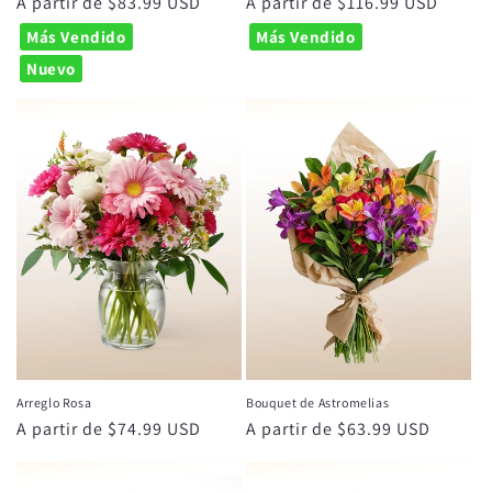
Precio
A partir de $83.99 USD
Precio
A partir de $116.99 USD
habitual
habitual
Más Vendido
Más Vendido
Nuevo
Arreglo Rosa
Bouquet de Astromelias
Precio
A partir de $74.99 USD
Precio
A partir de $63.99 USD
habitual
habitual