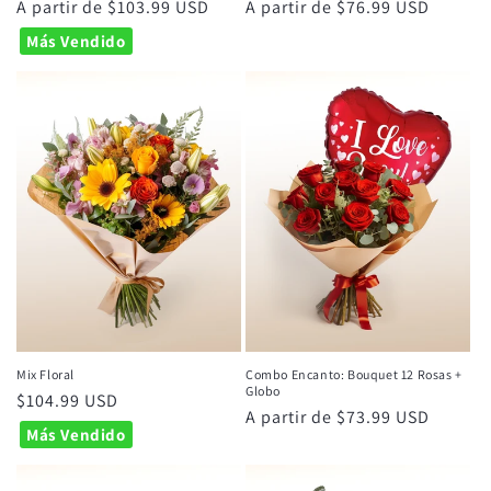
Precio
A partir de $103.99 USD
Precio
A partir de $76.99 USD
habitual
habitual
Más Vendido
Mix Floral
Combo Encanto: Bouquet 12 Rosas +
Globo
Precio
$104.99 USD
Precio
A partir de $73.99 USD
habitual
Más Vendido
habitual