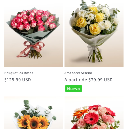
Bouquet: 24 Rosas
Amanecer Sereno
Precio
$125.99 USD
Precio
A partir de $79.99 USD
habitual
habitual
Nuevo