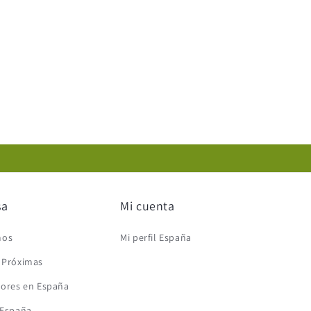
sa
Mi cuenta
mos
Mi perfil España
s Próximas
lores en España
 España