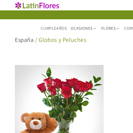
Ir
directamente
al contenido
CUMPLEAÑOS
OCASIONES
FLORES
COM
C
España
/ Globos y Peluches
o
l
e
c
c
i
ó
n
: