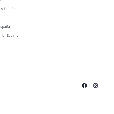
 en España
España
rial España
Facebook
Instagram