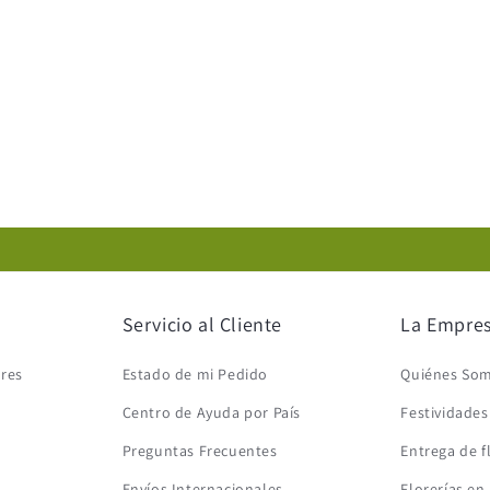
Servicio al Cliente
La Empre
ores
Estado de mi Pedido
Quiénes So
Centro de Ayuda por País
Festividade
Preguntas Frecuentes
Entrega de f
Envíos Internacionales
Florerías en