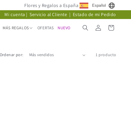
Flores y Regalos a España
Español
Mi cuenta
|
Servicio al Cliente
|
Estado de mi Pedido
Iniciar
Carrito
MÁS REGALOS
OFERTAS
NUEVO
sesión
Ordenar por:
1 producto