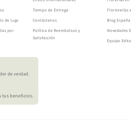
mbo
Tiempo de Entrega
Floristerías
lo de Lujo
Contáctenos
Blog España
das por
Política de Reembolsos y
Novedades 
Satisfacción
Equipo Edito
der de verdad.
 tus beneficios.