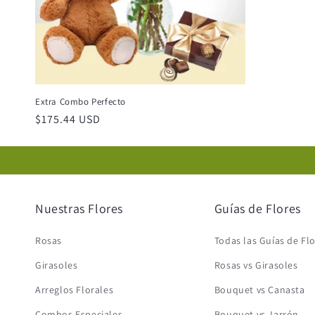
Extra Combo Perfecto
Precio
$175.44 USD
habitual
Nuestras Flores
Guías de Flores
Rosas
Todas las Guías de Fl
Girasoles
Rosas vs Girasoles
Arreglos Florales
Bouquet vs Canasta
Combos Especiales
Bouquet vs Jarrón