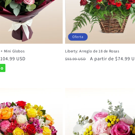
Oferta
+ Mini Globos
Liberty: Arreglo de 18 de Rosas
 $104.99 USD
Precio
Precio
A partir de $74.99 
$93.99 USD
habitual
de
do
oferta