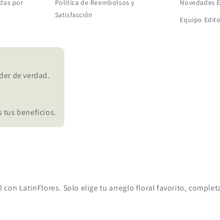
das por
Política de Reembolsos y
Novedades E
Satisfacción
Equipo Edito
der de verdad.
 tus beneficios.
al con LatinFlores. Solo elige tu arreglo floral favorito, compl