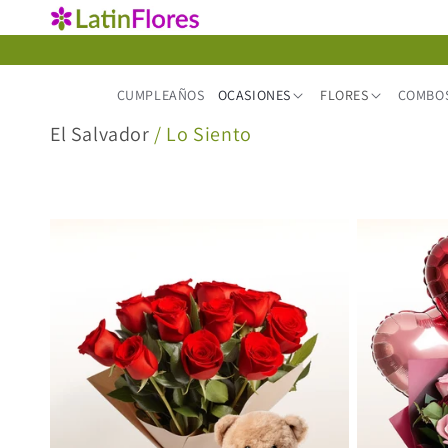
Ir
directamente
al contenido
CUMPLEAÑOS
OCASIONES
FLORES
COMBOS
C
El Salvador
/ Lo Siento
o
l
e
c
c
i
ó
n
: