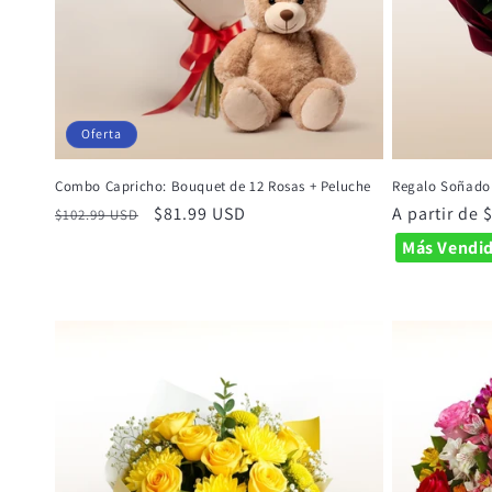
Oferta
Combo Capricho: Bouquet de 12 Rosas + Peluche
Regalo Soñado 
Precio
Precio
$81.99 USD
Precio
A partir de
$102.99 USD
habitual
de
habitual
Más Vendi
oferta