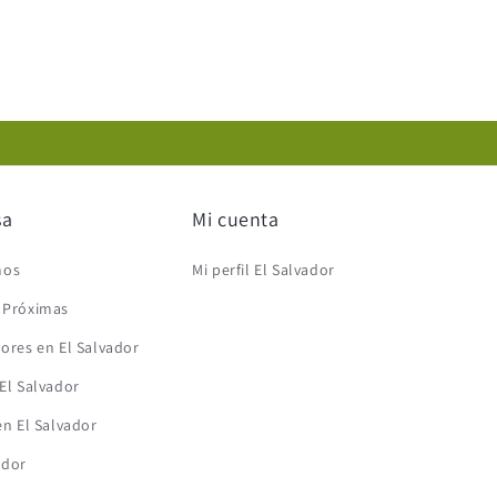
sa
Mi cuenta
mos
Mi perfil El Salvador
s Próximas
lores en El Salvador
 El Salvador
en El Salvador
ador