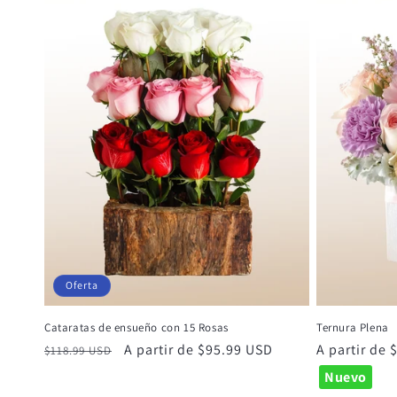
Oferta
Cataratas de ensueño con 15 Rosas
Ternura Plena
Precio
Precio
A partir de $95.99 USD
Precio
A partir de
$118.99 USD
habitual
de
habitual
Nuevo
oferta