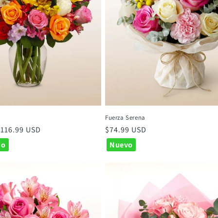
s
Fuerza Serena
 $116.99 USD
Precio
$74.99 USD
habitual
do
Nuevo