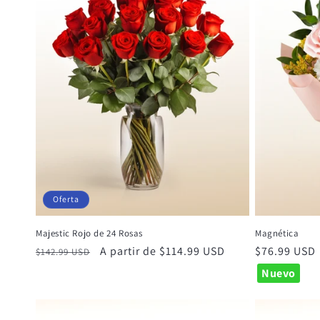
Oferta
Majestic Rojo de 24 Rosas
Magnética
Precio
Precio
A partir de $114.99 USD
Precio
$76.99 USD
$142.99 USD
habitual
de
habitual
Nuevo
oferta