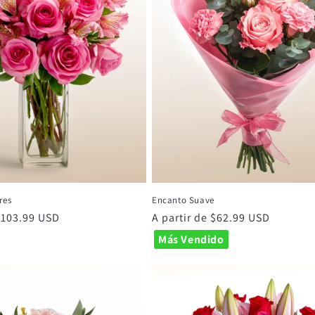
res
Encanto Suave
 $103.99 USD
Precio
A partir de $62.99 USD
habitual
Más Vendido