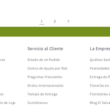
1
2
Servicio al Cliente
La Empre
ores
Estado de mi Pedido
Quiénes So
Centro de Ayuda por País
Festividade
Preguntas Frecuentes
Entrega de f
Envíos Internacionales
Florerías en
mbo
Tiempo de Entrega
Floristerías 
lo de Lujo
Contáctenos
Blog El Salv