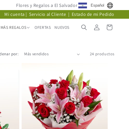
Flores y Regalos a El Salvador
Español
Mi cuenta
|
Servicio al Cliente
|
Estado de mi Pedido
Iniciar
Carrito
MÁS REGALOS
OFERTAS
NUEVOS
sesión
denar por:
24 productos