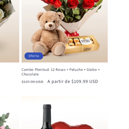
Oferta
Combo Plenitud: 12 Rosas + Peluche + Globo +
Chocolate
Precio
Precio
A partir de $109.99 USD
$137.99 USD
habitual
de
oferta