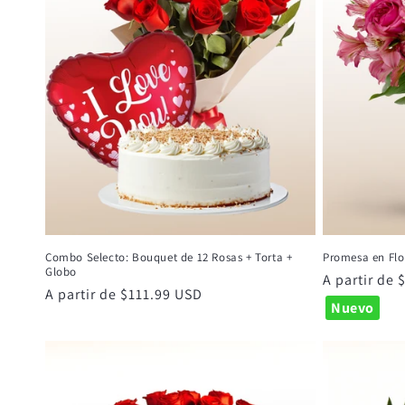
Combo Selecto: Bouquet de 12 Rosas + Torta +
Promesa en Flo
Globo
Precio
A partir de
Precio
A partir de $111.99 USD
habitual
Nuevo
habitual