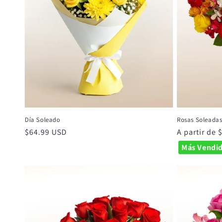
Día Soleado
Rosas Soleada
Precio
$64.99 USD
Precio
A partir de
habitual
habitual
Más Vendi