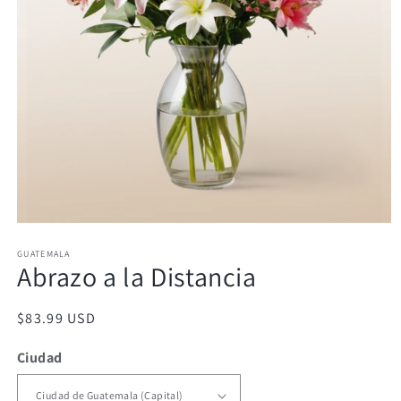
Abrir
elemento
GUATEMALA
multimedia
Abrazo a la Distancia
1
en
una
ventana
Precio
$83.99 USD
modal
habitual
Ciudad