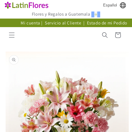
Ir
Español
directamente
al contenido
Flores y Regalos a Guatemala
Mi cuenta
|
Servicio al Cliente
|
Estado de mi Pedido
Carrito
Ir
directamente
a la
información
del producto