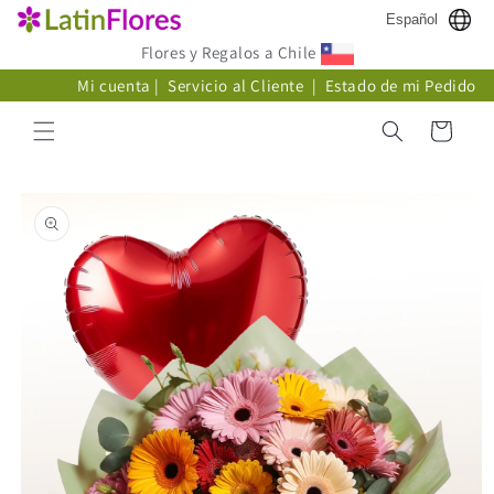
Ir
Español
directamente
al contenido
Flores y Regalos a Chile
Mi cuenta
|
Servicio al Cliente
|
Estado de mi Pedido
Carrito
Ir
directamente
a la
información
del producto