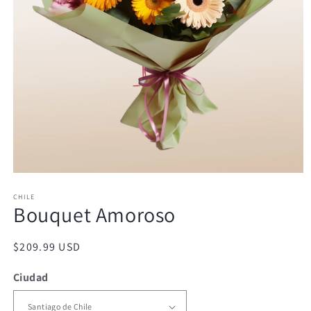
Abrir
elemento
CHILE
multimedia
Bouquet Amoroso
1
en
una
ventana
Precio
$209.99 USD
modal
habitual
Ciudad