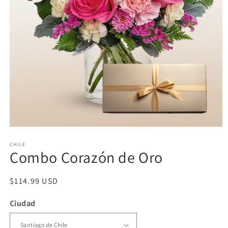
Abrir
elemento
CHILE
multimedia
Combo Corazón de Oro
1
en
una
ventana
Precio
$114.99 USD
modal
habitual
Ciudad