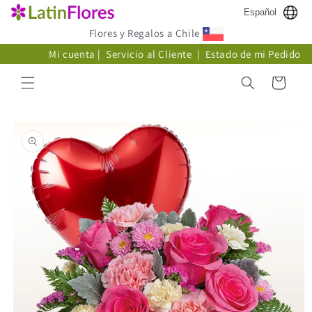
Ir
Español
directamente
al contenido
Flores y Regalos a Chile
Mi cuenta
|
Servicio al Cliente
|
Estado de mi Pedido
Carrito
Ir
directamente
a la
información
del producto