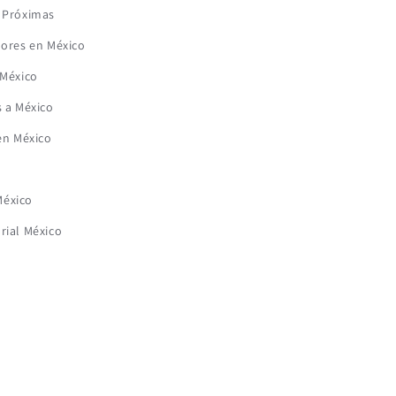
s Próximas
lores en México
 México
s a México
 en México
éxico
rial México