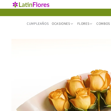
Ir
directamente
al contenido
CUMPLEAÑOS
OCASIONES
FLORES
COMBOS 
Ir
directamente
a la
información
del producto