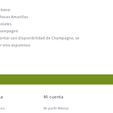
tiene:
Rosas Amarillas
colates
 Champagne
contar con disponibilidad de Champagne, se
or vino espumoso
sa
Mi cuenta
mos
Mi perfil México