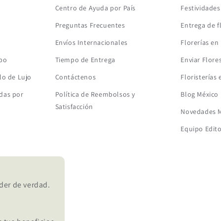
Centro de Ayuda por País
Festividade
Preguntas Frecuentes
Entrega de f
Envíos Internacionales
Florerías en
mbo
Tiempo de Entrega
Enviar Flore
lo de Lujo
Contáctenos
Floristerías
das por
Política de Reembolsos y
Blog México
Satisfacción
Novedades M
Equipo Edito
der de verdad.