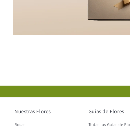
Abrir
elemento
multimedia
1
en
una
ventana
modal
Nuestras Flores
Guías de Flores
Rosas
Todas las Guías de Fl