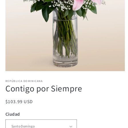
Abrir
elemento
REPÚBLICA DOMINICANA
multimedia
Contigo por Siempre
1
en
una
ventana
Precio
$103.99 USD
modal
habitual
Ciudad