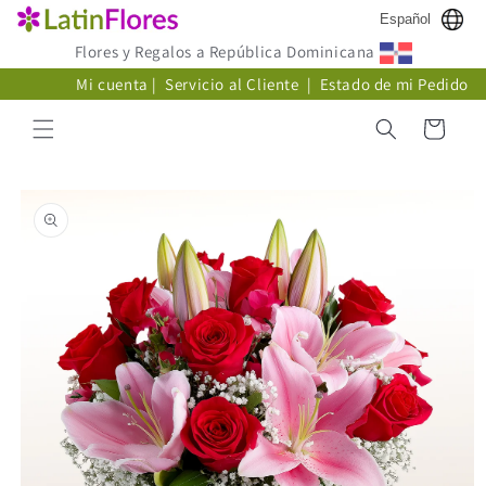
Ir
Español
directamente
al contenido
Flores y Regalos a República Dominicana
Mi cuenta
|
Servicio al Cliente
|
Estado de mi Pedido
Carrito
Ir
directamente
a la
información
del producto