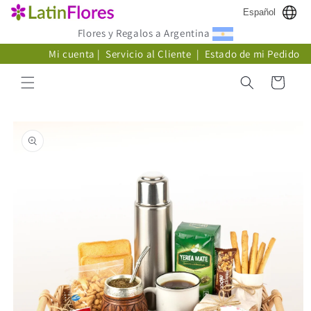
Ir
Español
directamente
al contenido
Flores y Regalos a Argentina
Mi cuenta
|
Servicio al Cliente
|
Estado de mi Pedido
Carrito
Ir
directamente
a la
información
del producto