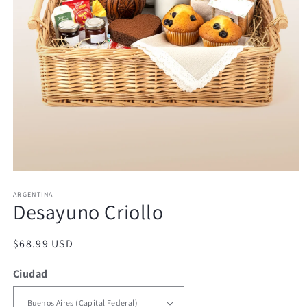
Abrir
elemento
ARGENTINA
multimedia
Desayuno Criollo
1
en
una
ventana
Precio
$68.99 USD
modal
habitual
Ciudad