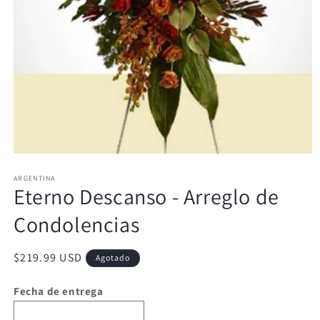
Abrir
elemento
ARGENTINA
multimedia
Eterno Descanso - Arreglo de
1
en
una
Condolencias
ventana
modal
Precio
$219.99 USD
Agotado
habitual
Fecha de entrega