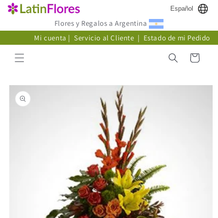
Ir
Español
directamente
al contenido
Flores y Regalos a Argentina
Mi cuenta
|
Servicio al Cliente
|
Estado de mi Pedido
Carrito
Ir
directamente
a la
información
del producto