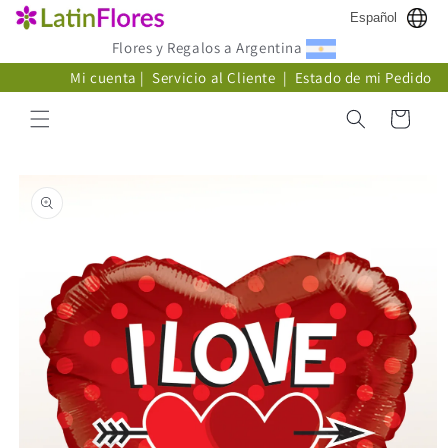
Ir
Español
directamente
al contenido
Flores y Regalos a Argentina
Mi cuenta
|
Servicio al Cliente
|
Estado de mi Pedido
Carrito
Ir
directamente
a la
información
del producto