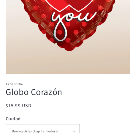
Abrir
elemento
ARGENTINA
multimedia
Globo Corazón
1
en
una
ventana
Precio
$15.99 USD
modal
habitual
Ciudad