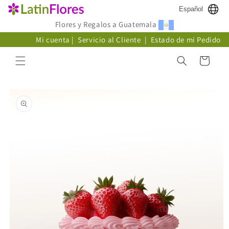
Ir
Español
directamente
al contenido
Flores y Regalos a Guatemala
Mi cuenta
|
Servicio al Cliente
|
Estado de mi Pedido
Carrito
Ir
directamente
a la
información
del producto