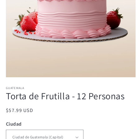
Abrir
elemento
GUATEMALA
multimedia
Torta de Frutilla - 12 Personas
1
en
una
ventana
Precio
$57.99 USD
modal
habitual
Ciudad