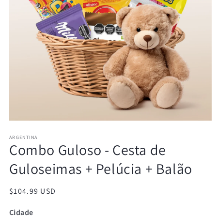
Abrir
mídia
ARGENTINA
1
Combo Guloso - Cesta de
na
janela
modal
Guloseimas + Pelúcia + Balão
Preço
$104.99 USD
normal
Cidade