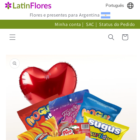
Pular
Português
para o
conteúdo
Flores e presentes para Argentina
Minha conta
|
SAC
|
Status do Pedido
Carrinho
Pular para
as
informações
do produto