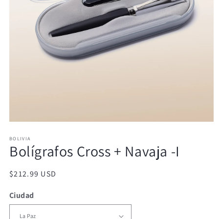
Abrir
elemento
BOLIVIA
multimedia
Bolígrafos Cross + Navaja -I
1
en
una
ventana
Precio
$212.99 USD
modal
habitual
Ciudad