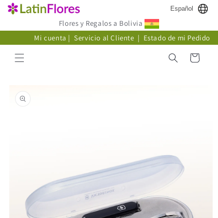
Ir
Español
directamente
al contenido
Flores y Regalos a Bolivia
Mi cuenta
|
Servicio al Cliente
|
Estado de mi Pedido
Carrito
Ir
directamente
a la
información
del producto