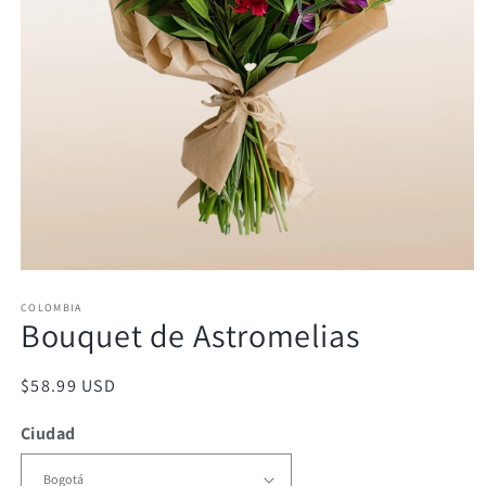
Abrir
elemento
COLOMBIA
multimedia
Bouquet de Astromelias
1
en
una
ventana
Precio
$58.99 USD
modal
habitual
Ciudad