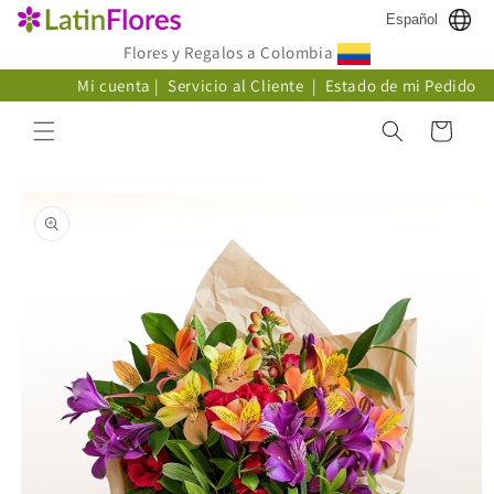
Ir
Español
directamente
al contenido
Flores y Regalos a Colombia
Mi cuenta
|
Servicio al Cliente
|
Estado de mi Pedido
Carrito
Ir
directamente
a la
información
del producto