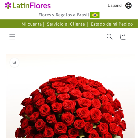
Ir
Español
directamente
al contenido
Flores y Regalos a Brasil
Mi cuenta
|
Servicio al Cliente
|
Estado de mi Pedido
Carrito
Ir
directamente
a la
información
del producto