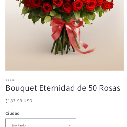
Abrir
elemento
BRASIL
multimedia
Bouquet Eternidad de 50 Rosas
1
en
una
ventana
Precio
$182.99 USD
modal
habitual
Ciudad