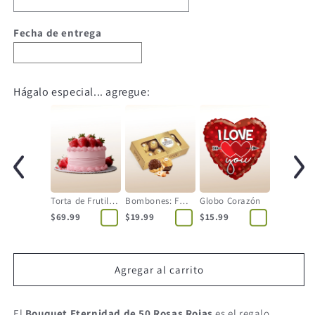
Fecha de entrega
Hágalo especial... agregue:
Torta de Frutilla - 12 Personas
Bombones: Ferrero Rocher
Globo Corazón
$69.99
$19.99
$15.99
Agregar al carrito
El
Bouquet Eternidad de 50 Rosas Rojas
es el regalo