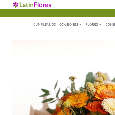
Ir
directamente
al contenido
CUMPLEAÑOS
OCASIONES
FLORES
COMB
Ir
directamente
a la
información
del producto