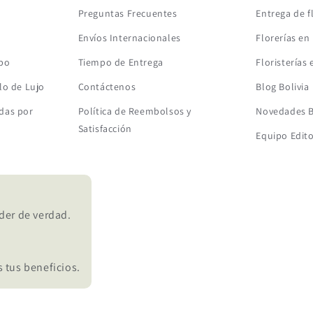
Preguntas Frecuentes
Entrega de f
Envíos Internacionales
Florerías en 
mbo
Tiempo de Entrega
Floristerías 
lo de Lujo
Contáctenos
Blog Bolivia
das por
Política de Reembolsos y
Novedades B
Satisfacción
Equipo Edito
der de verdad.
 tus beneficios.