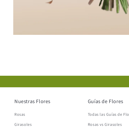
Abrir
elemento
multimedia
1
en
una
ventana
modal
Nuestras Flores
Guías de Flores
Rosas
Todas las Guías de Fl
Girasoles
Rosas vs Girasoles