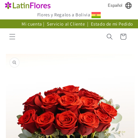
Ir
Español
directamente
al contenido
Flores y Regalos a Bolivia
Mi cuenta
|
Servicio al Cliente
|
Estado de mi Pedido
Carrito
Ir
directamente
a la
información
del producto