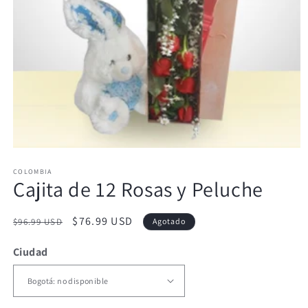
Abrir
elemento
COLOMBIA
multimedia
Cajita de 12 Rosas y Peluche
1
en
una
ventana
Precio
Precio
$76.99 USD
$96.99 USD
Agotado
modal
habitual
de
Ciudad
oferta