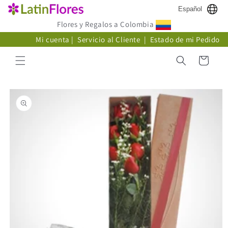
Ir
Español
directamente
al contenido
Flores y Regalos a Colombia
Mi cuenta
|
Servicio al Cliente
|
Estado de mi Pedido
Carrito
Ir
directamente
a la
información
del producto