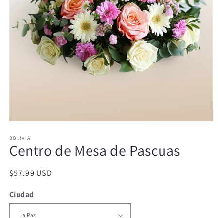
Abrir
elemento
BOLIVIA
multimedia
Centro de Mesa de Pascuas
1
en
una
ventana
Precio
$57.99 USD
modal
habitual
Ciudad