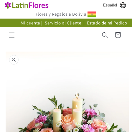
Ir
Español
directamente
al contenido
Flores y Regalos a Bolivia
Mi cuenta
|
Servicio al Cliente
|
Estado de mi Pedido
Carrito
Ir
directamente
a la
información
del producto