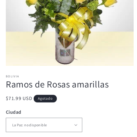
Abrir
elemento
BOLIVIA
multimedia
Ramos de Rosas amarillas
1
en
una
ventana
Precio
$71.99 USD
Agotado
modal
habitual
Ciudad