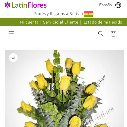
Ir
Español
directamente
al contenido
Flores y Regalos a Bolivia
Mi cuenta
|
Servicio al Cliente
|
Estado de mi Pedido
Carrito
Ir
directamente
a la
información
del producto