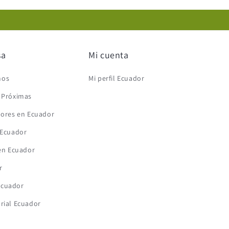
sa
Mi cuenta
mos
Mi perfil Ecuador
s Próximas
lores en Ecuador
 Ecuador
 en Ecuador
r
Ecuador
rial Ecuador