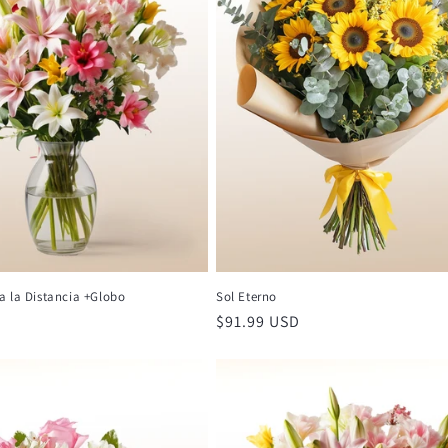
 la Distancia +Globo
Sol Eterno
Precio
$91.99 USD
habitual