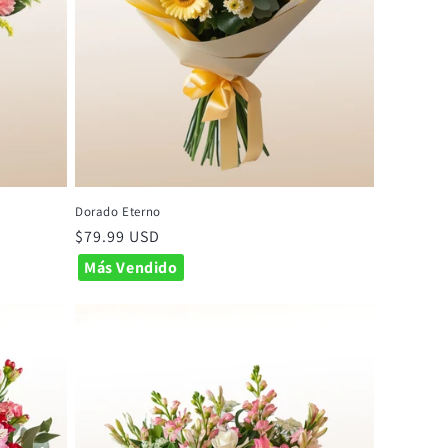
Dorado Eterno
Precio
$79.99 USD
habitual
Más Vendido