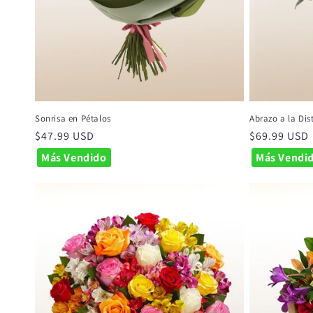
Sonrisa en Pétalos
Abrazo a la Dis
Precio
$47.99 USD
Precio
$69.99 USD
habitual
habitual
Más Vendido
Más Vendi