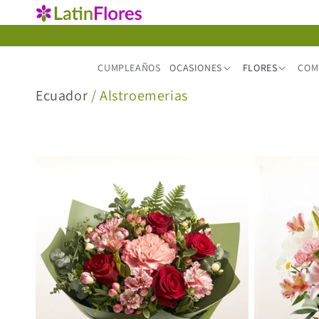
Ir
directamente
al contenido
CUMPLEAÑOS
OCASIONES
FLORES
COM
C
Ecuador
/ Alstroemerias
o
l
e
c
c
i
ó
n
: