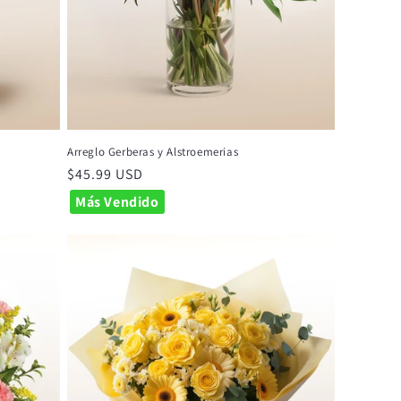
Arreglo Gerberas y Alstroemerias
Precio
$45.99 USD
habitual
Más Vendido