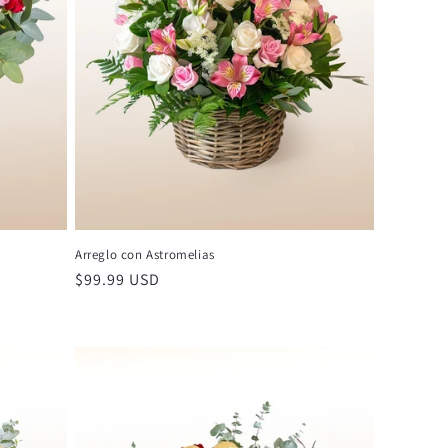
Arreglo con Astromelias
Precio
$99.99 USD
habitual