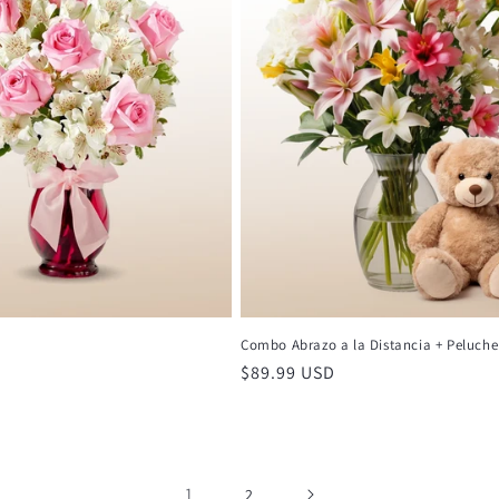
Combo Abrazo a la Distancia + Peluche
Precio
$89.99 USD
habitual
1
2