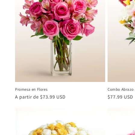
Promesa en Flores
Combo Abrazo a
Precio
A partir de $73.99 USD
Precio
$77.99 USD
habitual
habitual