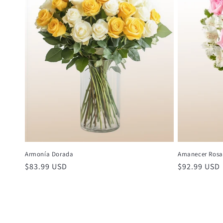
Armonía Dorada
Amanecer Rosa
Precio
$83.99 USD
Precio
$92.99 USD
habitual
habitual