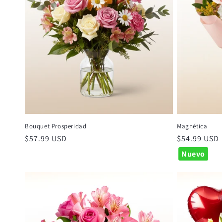
Bouquet Prosperidad
Magnética
Precio
$57.99 USD
Precio
$54.99 USD
habitual
habitual
Nuevo