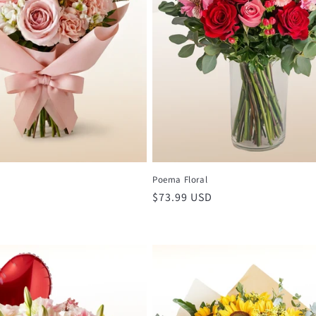
Poema Floral
Precio
$73.99 USD
habitual