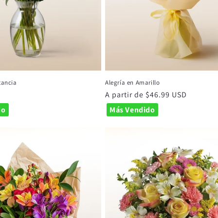
tancia
Alegría en Amarillo
Precio
A partir de $46.99 USD
habitual
do
Más Vendido