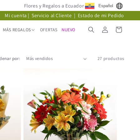
Flores y Regalos a Ecuador
Español
Mi cuenta
|
Servicio al Cliente
|
Estado de mi Pedido
Iniciar
Carrito
MÁS REGALOS
OFERTAS
NUEVO
sesión
denar por:
27 productos