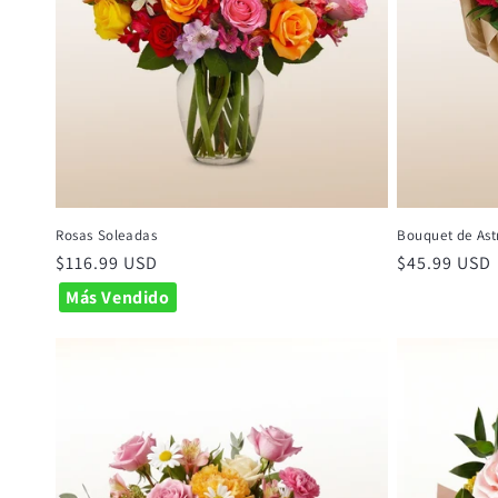
Rosas Soleadas
Bouquet de Ast
Precio
$116.99 USD
Precio
$45.99 USD
habitual
habitual
Más Vendido