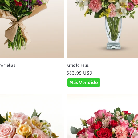
romelias
Arreglo Feliz
Precio
$83.99 USD
habitual
Más Vendido