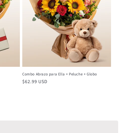
Combo Abrazo para Ella + Peluche + Globo
Precio
$62.99 USD
habitual