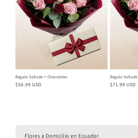
Regalo Soñado + Chocolates
Regalo Soñado
Precio
$56.99 USD
Precio
$71.99 USD
habitual
habitual
Flores a Domicilio en Ecuador