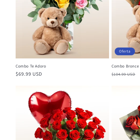
Oferta
Combo Te Adoro
Combo Bronce 
Precio
$69.99 USD
Precio
$104.99 USD
habitual
habitual