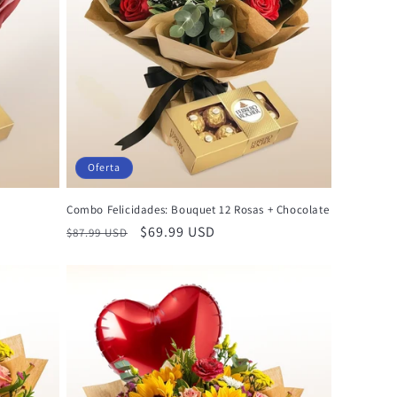
Oferta
Combo Felicidades: Bouquet 12 Rosas + Chocolate
Precio
Precio
$69.99 USD
$87.99 USD
habitual
de
oferta