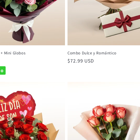
+ Mini Globos
Combo Dulce y Romántico
Precio
$72.99 USD
habitual
do