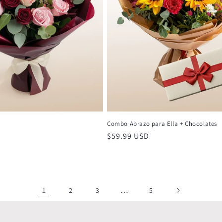
Combo Abrazo para Ella + Chocolates
Precio
$59.99 USD
habitual
1
…
2
3
5