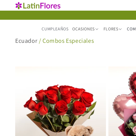
Ir
directamente
al contenido
CUMPLEAÑOS
OCASIONES
FLORES
COM
C
Ecuador
/ Combos Especiales
o
l
e
c
c
i
ó
n
: