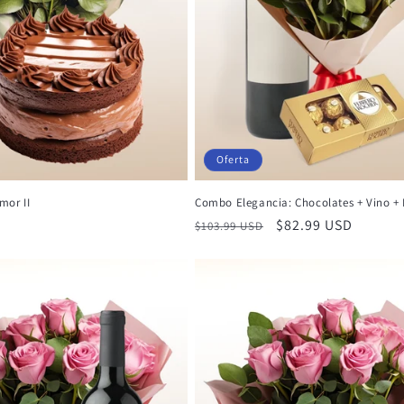
Oferta
mor II
Combo Elegancia: Chocolates + Vino + 
Precio
Precio
$82.99 USD
$103.99 USD
habitual
de
oferta