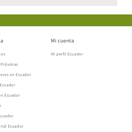
sa
Mi cuenta
mos
Mi perfil Ecuador
s Próximas
lores en Ecuador
 Ecuador
 en Ecuador
r
Ecuador
rial Ecuador