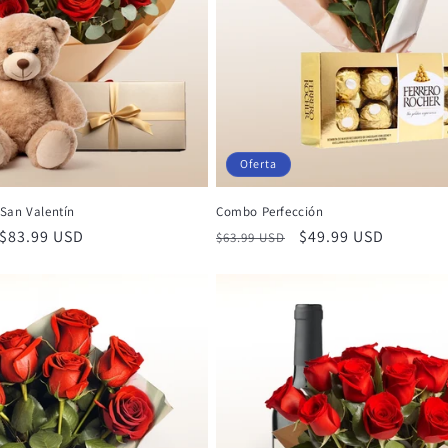
Oferta
San Valentín
Combo Perfección
Precio
$83.99 USD
Precio
Precio
$49.99 USD
$63.99 USD
de
habitual
de
oferta
oferta