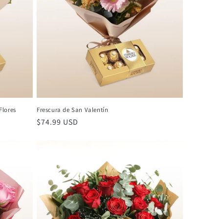
Flores
Frescura de San Valentín
Precio
$74.99 USD
habitual