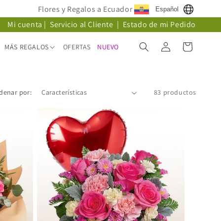
Flores y Regalos a Ecuador
Español
Mi cuenta
|
Servicio al Cliente
|
Estado de mi Pedido
Iniciar
Carrito
MÁS REGALOS
OFERTAS
NUEVO
sesión
denar por:
83 productos