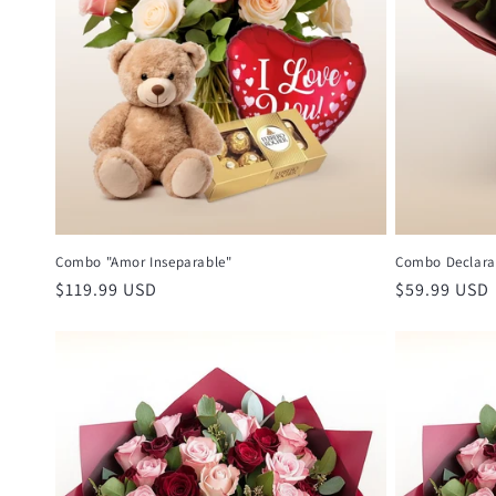
Combo "Amor Inseparable"
Combo Declara
Precio
$119.99 USD
Precio
$59.99 USD
habitual
habitual