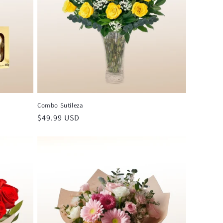
Combo Sutileza
Precio
$49.99 USD
habitual