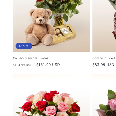
Oferta
Combo Siempre Juntos
Combo Dulce A
Precio
Precio
$131.99 USD
Precio
$83.99 USD
$164.99 USD
habitual
de
habitual
oferta