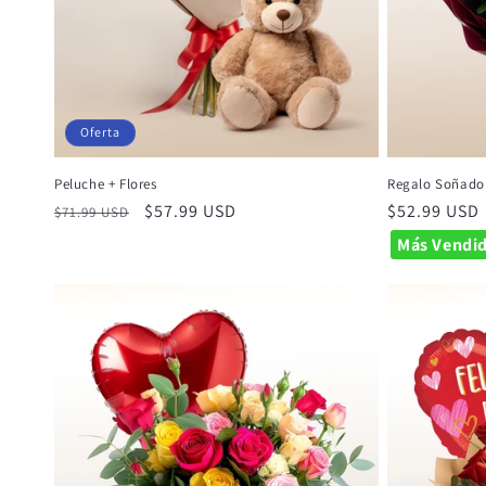
Oferta
Peluche + Flores
Regalo Soñado 
Precio
Precio
$57.99 USD
Precio
$52.99 USD
$71.99 USD
habitual
de
habitual
Más Vendi
oferta