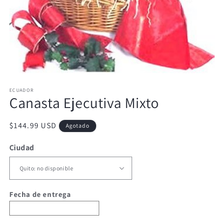
Abrir
elemento
ECUADOR
multimedia
Canasta Ejecutiva Mixto
1
en
una
ventana
Precio
$144.99 USD
Agotado
modal
habitual
Ciudad
Fecha de entrega