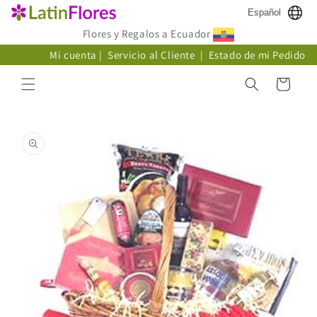
Ir
Español
directamente
al contenido
Flores y Regalos a Ecuador
Mi cuenta
|
Servicio al Cliente
|
Estado de mi Pedido
Carrito
Ir
directamente
a la
información
del producto