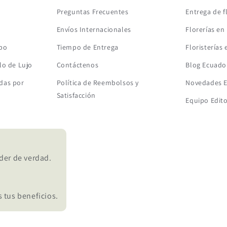
Preguntas Frecuentes
Entrega de f
Envíos Internacionales
Florerías en
mbo
Tiempo de Entrega
Floristerías
lo de Lujo
Contáctenos
Blog Ecuado
das por
Política de Reembolsos y
Novedades 
Satisfacción
Equipo Edito
der de verdad.
 tus beneficios.