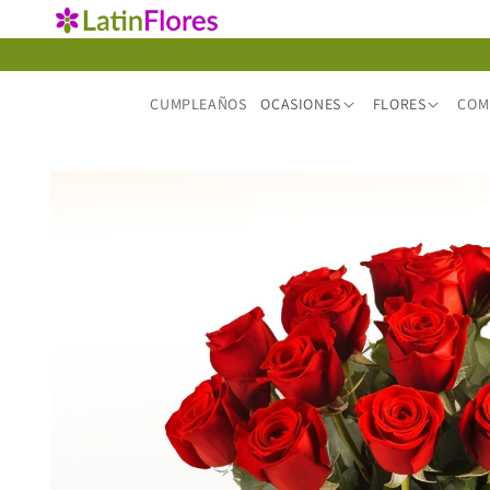
Ir
directamente
al contenido
CUMPLEAÑOS
OCASIONES
FLORES
COM
Ir
directamente
a la
información
del producto