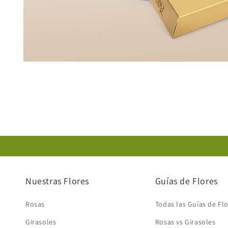
Abrir
elemento
multimedia
1
en
una
ventana
modal
Nuestras Flores
Guías de Flores
Rosas
Todas las Guías de Fl
Girasoles
Rosas vs Girasoles