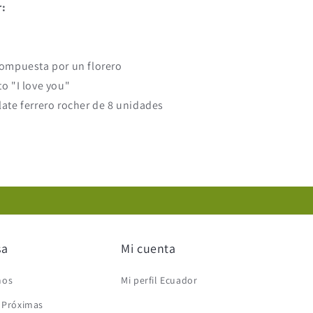
:
compuesta por un florero
to "I love you"
late ferrero rocher de 8 unidades
sa
Mi cuenta
mos
Mi perfil Ecuador
s Próximas