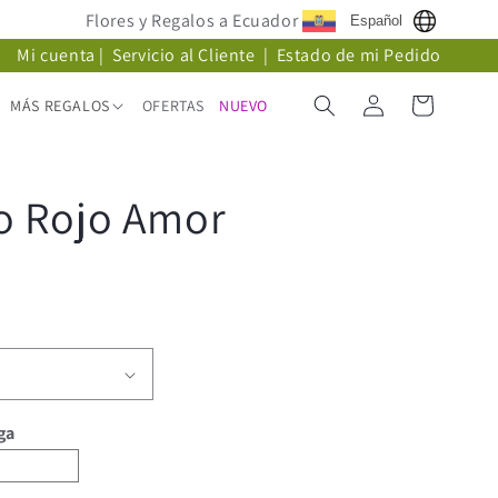
Flores y Regalos a Ecuador
Español
Mi cuenta
|
Servicio al Cliente
|
Estado de mi Pedido
Iniciar
Carrito
MÁS REGALOS
OFERTAS
NUEVO
sesión
 Rojo Amor
ga