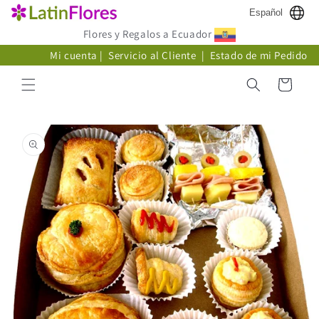
Ir
Español
directamente
al contenido
Flores y Regalos a Ecuador
Mi cuenta
|
Servicio al Cliente
|
Estado de mi Pedido
Carrito
Ir
directamente
a la
información
del producto