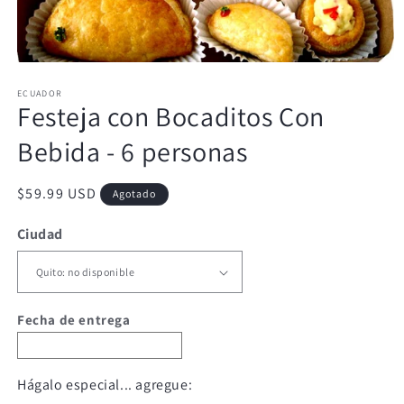
Abrir
elemento
ECUADOR
multimedia
Festeja con Bocaditos Con
1
en
una
Bebida - 6 personas
ventana
modal
Precio
$59.99 USD
Agotado
habitual
Ciudad
Fecha de entrega
Hágalo especial... agregue: